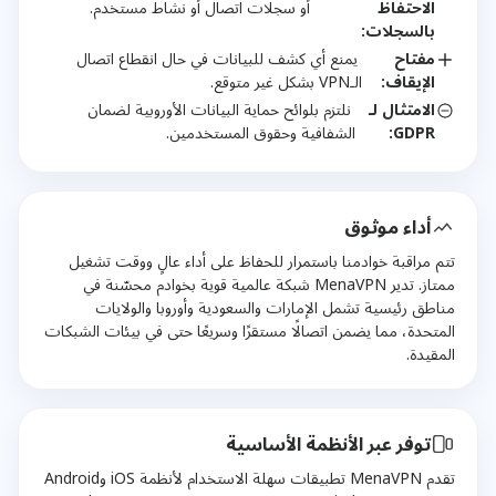
الاحتفاظ
أو سجلات اتصال أو نشاط مستخدم.
بالسجلات:
مفتاح
يمنع أي كشف للبيانات في حال انقطاع اتصال
الإيقاف:
الـVPN بشكل غير متوقع.
الامتثال لـ
نلتزم بلوائح حماية البيانات الأوروبية لضمان
GDPR:
الشفافية وحقوق المستخدمين.
أداء موثوق
تتم مراقبة خوادمنا باستمرار للحفاظ على أداء عالٍ ووقت تشغيل
ممتاز. تدير MenaVPN شبكة عالمية قوية بخوادم محسّنة في
مناطق رئيسية تشمل الإمارات والسعودية وأوروبا والولايات
المتحدة، مما يضمن اتصالًا مستقرًا وسريعًا حتى في بيئات الشبكات
المقيدة.
توفر عبر الأنظمة الأساسية
تقدم MenaVPN تطبيقات سهلة الاستخدام لأنظمة iOS وAndroid