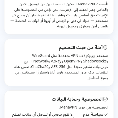
تأسست MenaVPN لتمكين المستخدمين من الوصول الآمن
والخاص وغير المقيّد إلى الإنترنت. نحن نؤمن بأن الخصوصية على
الإنترنت حق أساسي وليست رفاهية. هدفنا هو ضمان أن يتمتع كل
مستخدم — سواء في دبي أو الرياض أو أوروبا أو الولايات المتحدة —
باتصال آمن وموثوق ومجهول الهوية.
آمنة من حيث التصميم
نستخدم بروتوكولات VPN متقدمة مثل WireGuard
وShadowsocks وOpenVPN وV2Ray وNetwork+، مع
خوارزميات تشفير حديثة مثل AES-256 وChaCha20. تحمي هذه
التقنيات حركة مرور المستخدم وتوفر أداءً واستقرارًا استثنائيين في
جميع المناطق.
الخصوصية وحماية البيانات
الخصوصية هي جوهر MenaVPN.
سياسة عدم
لا نقوم بتخزين أو تسجيل أي بيانات تصفح