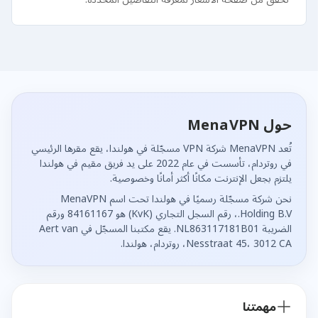
حول MenaVPN
تُعد MenaVPN شركة VPN مسجّلة في هولندا، يقع مقرها الرئيسي
في روتردام، تأسست في عام 2022 على يد فريق مقيم في هولندا
يلتزم بجعل الإنترنت مكانًا أكثر أمانًا وخصوصية.
نحن شركة مسجّلة رسميًا في هولندا تحت اسم MenaVPN
Holding B.V.، رقم السجل التجاري (KvK) هو 84161167 ورقم
الضريبة NL863117181B01. يقع مكتبنا المسجّل في Aert van
Nesstraat 45، 3012 CA، روتردام، هولندا.
مهمتنا