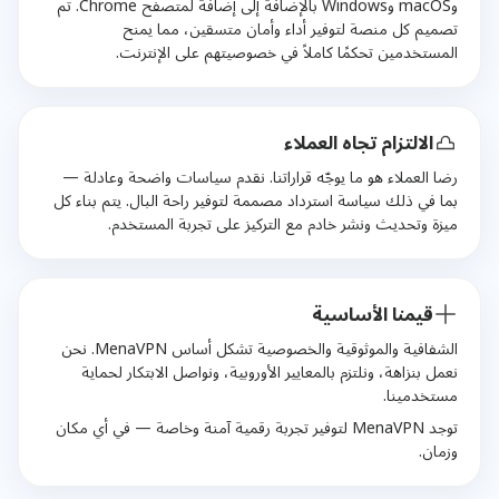
وmacOS وWindows بالإضافة إلى إضافة لمتصفح Chrome. تم
تصميم كل منصة لتوفير أداء وأمان متسقين، مما يمنح
المستخدمين تحكمًا كاملاً في خصوصيتهم على الإنترنت.
الالتزام تجاه العملاء
رضا العملاء هو ما يوجّه قراراتنا. نقدم سياسات واضحة وعادلة —
بما في ذلك سياسة استرداد مصممة لتوفير راحة البال. يتم بناء كل
ميزة وتحديث ونشر خادم مع التركيز على تجربة المستخدم.
قيمنا الأساسية
الشفافية والموثوقية والخصوصية تشكل أساس MenaVPN. نحن
نعمل بنزاهة، ونلتزم بالمعايير الأوروبية، ونواصل الابتكار لحماية
مستخدمينا.
توجد MenaVPN لتوفير تجربة رقمية آمنة وخاصة — في أي مكان
وزمان.