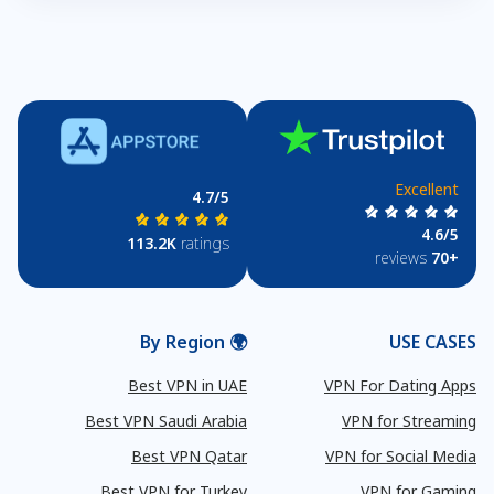
Excellent
4.7/5
4.6/5
113.2K
ratings
reviews
+70
🌍 By Region
USE CASES
Best VPN in UAE
VPN For Dating Apps
Best VPN Saudi Arabia
VPN for Streaming
Best VPN Qatar
VPN for Social Media
Best VPN for Turkey
VPN for Gaming