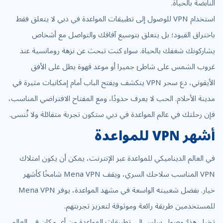
النابضة بالحياة.
استخدام VPN للوصول إلى تطبيقات المواعدة في دبي لا يتعلق فقط
باختراق القيود؛ بل يتعلق بتوسيع آفاقك والتواصل مع أشخاص
يشاركونك شغفك بالحياة. سواء كنت تبحث عن نزهة رومانسية عند
غروب الشمس على شاطئ جميرا أو موعد قهوة يطل على الأفق
الأيقوني، دع سحر VPN ينكشف ويفتح الباب أمام إمكانيات مثيرة في
مدينة الأحلام. الحب لا يعرف حدودًا، ومع المفتاح الافتراضي المناسب،
فإن رحلتك في عالم المواعدة في دبي ستكون تجربة متفائلة ولا تُنسى.
أشهر VPN للمواعدة
في العالم الديناميكي للمواعدة عبر الإنترنت، يمكن أن يكون امتلاك
VPN المناسب سلاحك السري، ويقف Mena VPN شامخًا كأشهر
خيار. بفضل شعبيته الواسعة في مشهد المواعدة، يوفر Mena VPN
للمستخدمين طريقة رائعة وموثوقة لتعزيز تجربتهم.
تخيل هذا: وصول سلس إلى تطبيقات المواعدة من أي مكان في العالم،