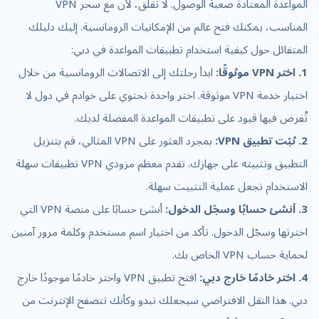
المواعدة المعتادة صعبة الوصول. لا تقلق، لأن مع سحر VPN
المناسب، يمكنك فتح عالم من الإمكانيات الرومانسية. إليك دليلك
المتفائل حول كيفية استخدام تطبيقات المواعدة في دبي:
1. اختر VPN موثوقًا:
ابدأ رحلتك إلى الاتصالات الرومانسية من خلال
اختيار خدمة VPN موثوقة. اختر واحدة تحتوي على خوادم في دول لا
تُفرض فيها قيود على تطبيقات المواعدة المفضلة لديك.
2. ثبّت تطبيق VPN:
بمجرد العثور على VPN المثالي، قم بتنزيل
التطبيق وتثبيته على جهازك. تقدم معظم مزودي VPN تطبيقات سهلة
الاستخدام تجعل عملية التثبيت سهلة.
3. أنشئ حسابًا وسجّل الدخول:
أنشئ حسابًا على منصة VPN التي
اخترتها وسجّل الدخول. تأكد من اختيار اسم مستخدم وكلمة مرور آمنين
لحماية حساب VPN الخاص بك.
4. اختر خادمًا خارج دبي:
افتح تطبيق VPN واختر خادمًا موجودًا خارج
دبي. هذا النقل الافتراضي سيجعلك تبدو وكأنك تتصفح الإنترنت من