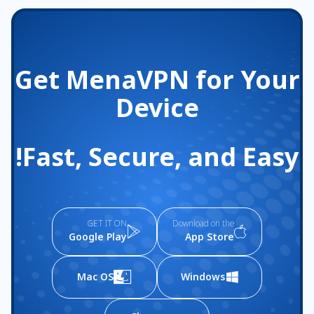
Get MenaVPN for Your
Device
Fast, Secure, and Easy!
GET IT ON
Download on the
Google Play
App Store
Mac OS
Windows