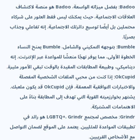
Badoo: بفضل ميزاته الواسعة، Badoo هو منصة لاكتشاف
العلاقات الاجتماعية، حيث يمكنك ليس فقط العثور على شركاء
محتملين بل أيضًا توسيع دائرتك الاجتماعية. إنه تفاعلي وجذاب
بصريًا.
Bumble: بتوجهه التمكيني والشامل، Bumble يمنح النساء
الخطوة الأولى، مما يوفر نهجًا منعشًا للمواعدة عبر الإنترنت. إنه
ديناميكي، وطبيعة المطابقات المقيدة بالوقت تبقي الأمور مثيرة.
OkCupid: إذا كنت من محبي الملفات الشخصية المفصلة
والاختبارات التوافقية المعمقة، فإن OkCupid قد يكون ملعبك.
يشتهر بخوارزميته القوية التي تهدف إلى المطابقة بناءً على
الاهتمامات المشتركة.
Grindr: مخصص لمجتمع LGBTQ+، Grindr هو رائد في
تطبيقات المواعدة للمثليين. يعتمد على الموقع لضمان التواصل
مع الأشخاص القريبين.