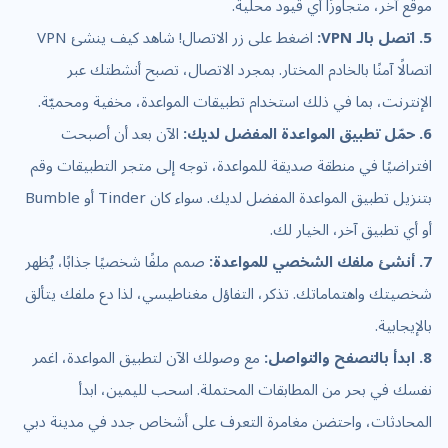
موقع آخر، متجاوزًا أي قيود محلية.
5. اتصل بالـ VPN:
اضغط على زر الاتصال! شاهد كيف ينشئ VPN
اتصالًا آمنًا بالخادم المختار. بمجرد الاتصال، تصبح أنشطتك عبر
الإنترنت، بما في ذلك استخدام تطبيقات المواعدة، مخفية ومحميّة.
6. حمّل تطبيق المواعدة المفضل لديك:
الآن بعد أن أصبحت
افتراضيًا في منطقة صديقة للمواعدة، توجه إلى متجر التطبيقات وقم
بتنزيل تطبيق المواعدة المفضل لديك. سواء كان Tinder أو Bumble
أو أي تطبيق آخر، الخيار لك.
7. أنشئ ملفك الشخصي للمواعدة:
صمم ملفًا شخصيًا جذابًا، يُظهر
شخصيتك واهتماماتك. تذكر، التفاؤل مغناطيسي، لذا دع ملفك يتألق
بالإيجابية.
8. ابدأ بالتصفح والتواصل:
مع وصولك الآن لتطبيق المواعدة، اغمر
نفسك في بحر من المطابقات المحتملة. اسحب لليمين، ابدأ
المحادثات، واحتضن مغامرة التعرف على أشخاص جدد في مدينة دبي