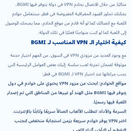
مثاليًا. من خلال الاتصال بخادم VPN في دولة يتوفر فيها BGMI،
يمكنك تجاوز القيود الجغرافية المفروضة في قطر. ستتعامل خوادم
اللعبة مع اتصالك كما لو أنه قادم من موقع الخادم، مما يمنحك الوصول
إلى اللعبة كما لو كنت متواجدًا فعليًا في تلك الدولة.
كيفية اختيار الـ VPN المناسب لـ BGMI
مع وجود العديد من مزودي VPN في السوق، من المهم اختيار خدمة
موثوقة لضمان تجربة لعب سلسة. إليك بعض العوامل الرئيسية التي
يجب مراعاتها عند اختيار VPN لـ BGMI في قطر:
مواقع الخوادم: ابحث عن مزود VPN يحتوي على خوادم في دول
يتوفر فيها BGMI مثل الهند أو غيرها من المناطق التي تم إصدار
اللعبة فيها رسميًا.
السرعة والأداء: تتطلب الألعاب اتصالاً سريعًا وثابتًا بالإنترنت.
اختر VPN يوفر خوادم سريعة بزمن استجابة منخفض لتجنب
التقطيع أو التأخير أثناء اللعب.