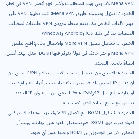
Mena VPN لأنه يفي بهذه المتطلبات وأكثر، فهو أفضل VPN في قطر.
الخطوة 2: تنزيل وتثبيت تطبيق Mena VPN: ثبّت تطبيق VPN على
جهاز الألعاب الخاص بك. يقدم معظم مزودي VPN تطبيقات لمختلف
المنصات بما في ذلك iOS وAndroid وWindows.
الخطوة 3: تشغيل تطبيق Mena VPN والاتصال بخادم: افتح تطبيق
Mena VPN واختر خادمًا في دولة يتوفر فيها BGMI، مثل الهند. أنشئ
اتصالًا بالخادم المحدد.
الخطوة 4: التحقق من الاتصال: بمجرد الاتصال بخادم VPN، تحقق من
أن عنوان IP الخاص بك قد تغير. يمكنك استخدام أدوات عبر الإنترنت
أو زيارة مواقع مثل WhatIsMyIP للتحقق من أن عنوان IP الجديد
يتوافق مع موقع الخادم الذي اتصلت به.
الخطوة 5: تشغيل BGMI: مع اتصال VPN وتحديد موقعك الافتراضي
لدولة يتوفر فيها BGMI، قم بتشغيل اللعبة على جهازك. يجب أن
تتمكن الآن من الوصول إلى BGMI ولعبها بدون أي قيود.