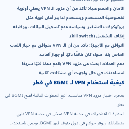
الأمان والخصوصية: تأكد من أن مزود الـ VPN يعطي أولوية
لخصوصية المستخدم ويستخدم تدابير أمان قوية مثل
بروتوكولات التشفير، وسياسة عدم تسجيل البيانات، ووظيفة
إيقاف التشغيل (kill switch).
التوافق مع الأجهزة: تأكد من أن الـ VPN متوافق مع جهاز اللعب
الخاص بك، سواء كان هاتفًا ذكيًا أو جهاز ألعاب.
دعم العملاء: ابحث عن مزود VPN يقدم دعمًا فنيًا سريعًا
لمساعدتك في حال واجهت أي مشكلات تقنية.
كيفية استخدام VPN لـ BGMI في قطر
بمجرد اختيار مزود VPN مناسب، اتبع الخطوات التالية لفتح BGMI في
قطر:
الخطوة 1: الاشتراك في خدمة VPN: سجّل في خدمة VPN تلبي
متطلباتك وتوفر خوادم في دول يتوفر فيها BGMI. نوصي باستخدام