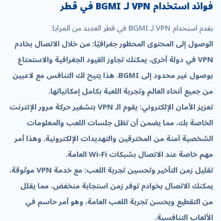
فوائد استخدام VPN لـ BGMI في قطر
يقدم استخدام VPN لـ BGMI في قطر العديد من المزايا:
الوصول إلى المحتوى المحظور جغرافيًا: من خلال الاتصال بخادم
VPN في دولة أخرى، يمكنك تجاوز القيود الجغرافية والاستمتاع
بوصول غير محدود إلى BGMI. هذا يتيح لك التنافس مع لاعبين
من جميع أنحاء العالم وتجربة اللعبة بكامل إمكانياتها.
تعزيز الأمان الإلكتروني: يقوم الـ VPN بتشفير حركة مرور الإنترنت
الخاصة بك، مما يضمن أن تظل جلسات اللعب والمعلومات
الشخصية آمنة من المخترقين والتهديدات الإلكترونية. وهذا أمر
مهم خاصة عند الاتصال بشبكات Wi-Fi العامة.
تقليل زمن التأخير وتحسين تجربة اللعب: مع خدمة VPN موثوقة،
يمكنك الاتصال بخوادم توفر زمن استجابة منخفض، مما يقلل
من التقطيع ويحسن تجربة اللعب العامة، وهو أمر حاسم في
الألعاب التنافسية.