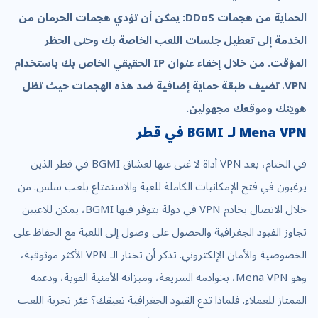
الحماية من هجمات DDoS: يمكن أن تؤدي هجمات الحرمان من
الخدمة إلى تعطيل جلسات اللعب الخاصة بك وحتى الحظر
المؤقت. من خلال إخفاء عنوان IP الحقيقي الخاص بك باستخدام
VPN، تضيف طبقة حماية إضافية ضد هذه الهجمات حيث تظل
هويتك وموقعك مجهولين.
Mena VPN لـ BGMI في قطر
في الختام، يعد VPN أداة لا غنى عنها لعشاق BGMI في قطر الذين
يرغبون في فتح الإمكانيات الكاملة للعبة والاستمتاع بلعب سلس. من
خلال الاتصال بخادم VPN في دولة يتوفر فيها BGMI، يمكن للاعبين
تجاوز القيود الجغرافية والحصول على وصول إلى اللعبة مع الحفاظ على
الخصوصية والأمان الإلكتروني. تذكر أن تختار الـ VPN الأكثر موثوقية،
وهو Mena VPN، بخوادمه السريعة، وميزاته الأمنية القوية، ودعمه
الممتاز للعملاء. فلماذا تدع القيود الجغرافية تعيقك؟ غيّر تجربة اللعب