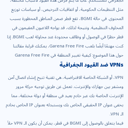
الجغرافي للمستخدم. غالبًا ما يتم فرض هذه القيود لأسباب مختلفة،
مثل التنظيمات الحكومية، أو اتفاقيات الترخيص، أو سياسات توزيع
المحتوى. في حالة BGMI، تقع قطر ضمن المناطق المحظورة بسبب
المخاوف التنظيمية. ونتيجة لذلك، قد يواجه اللاعبون المقيمون في
قطر حظرًا في الوصول أو وظائف محدودة عند محاولة لعب BGMI. إذا
كنت مهتمًا أيضًا بلعب Garena Free Fire، يمكنك قراءة مقالتنا
حول هذا الموضوع: كيفية تغيير المنطقة في Garena Free Fire
VPNs ضد القيود الجغرافية
VPN، أو الشبكة الخاصة الافتراضية، هي تقنية تتيح إنشاء اتصال آمن
ومشفر بين جهازك والإنترنت. تعمل عن طريق توجيه حركة مرور
الإنترنت الخاصة بك عبر خادم بعيد في منطقة أو دولة مختلفة، مما
يخفي عنوان IP الحقيقي الخاص بك ويستبدله بعنوان IP الخاص بخادم
الـ VPN.
فيما يتعلق بالوصول إلى BGMI في قطر، يمكن أن يكون الـ VPN حلاً