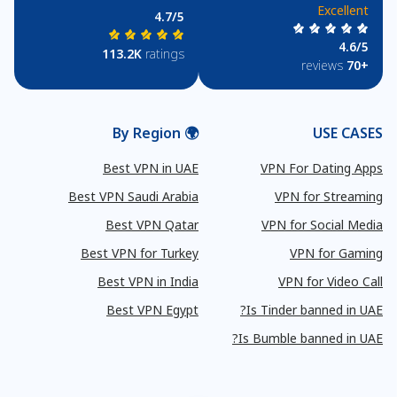
Excellent
4.7/5
4.6/5
113.2K
ratings
reviews
+70
🌍 By Region
USE CASES
Best VPN in UAE
VPN For Dating Apps
Best VPN Saudi Arabia
VPN for Streaming
Best VPN Qatar
VPN for Social Media
Best VPN for Turkey
VPN for Gaming
Best VPN in India
VPN for Video Call
Best VPN Egypt
Is Tinder banned in UAE?
Is Bumble banned in UAE?