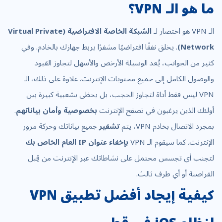
ما هو الـ VPN؟
الـ VPN هو اختصار لـ
الشبكة الخاصة الافتراضية (Virtual Private
Network)
. يخلق نفقًا افتراضيًا مشفرًا يربط جهازك بالخادم. وفي
كثير من الجوانب، يُعد الوسيلة الأرخص والأسهل لتجاوز القيود
والوصول الكامل إلى جميع محتويات الإنترنت. علاوة على ذلك، الـ
VPN ليس فقط أداة لتجاوز الحجب، بل يحظى بشعبية كبيرة بين
أولئك الذين يرغبون في تصفح الإنترنت
بخصوصية وأمان بياناتهم
.
بمجرد الاتصال بخادم VPN، يتم
تشفير
جميع بياناتك وحركة مرور
الإنترنت. كما سيقوم الـ VPN
بإخفاء عنوان IP العام الخاص بك
لتجنب أي تجسس محتمل على نشاطاتك عبر الإنترنت من قِبل
القراصنة أو أي طرف ثالث.
كيفية إيجاد أفضل تطبيق VPN