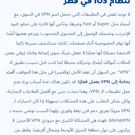
لنظام iOS في قطر
لا يوجد نقص في التطبيقات التي تحمل اسم VPN في السوق، مع
أسماء مثل Super أو Fast وغيرها، وتدّعي أنها قادرة على تجاوز قيود
الإنترنت وتمنحك الوصول إلى المحتوى المحجوب؛ ويزعم بعضها أيضًا
أنها توفر الخصوصية أثناء تصفحك، لكنك ستكتشف بسرعة (كما
اكتشفنا جميعًا) أنها عمليًا لا تفعل شيئًا، سوى إضاعة وقتك (وفي بعض
الحالات أموالك أيضًا)، وتتركك محبطًا كما كنت قبل تثبيت تطبيق الـ
"VPN". من السهل أن تفقد الأمل (والصبر) في مثل هذا الموقف.
أنت
بحاجة إلى VPN يعمل فعليًا
. قد تكون هناك عدة أسباب وراء عدم
عمل تطبيقات الـ VPN، وهذا يحدث حتى مع أفضل العلامات التجارية،
ولكن يمكن التغلب على هذه المشكلات بسهولة إذا كان اختيارك لـ
VPN مزودًا بفريق دعم فني يقظ وفوري. ولهذا السبب نوصي بشدة بـ
MenaVPN، فهذه هي المشكلة الكبرى مع مزودي VPN الآخرين: لا
يركزون على دول منطقة الشرق الأوسط وشمال أفريقيا، وقطر من