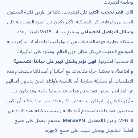
وخاصة الإنترنت.
الآن،
قطر تحجب الكثير
على الإنترنت، غالبًا عن طريق فلترة المحتوى
الحساس والرقابة، لكن المشكلة الأكبر تكمن في القيود المفروضة على
وسائل التواصل الاجتماعي
وجميع خدمات
VoIP
تقريبًا. وهذه
مشكلة خطيرة. فهذه المنصات هي -سواء أحببنا ذلك أم لا- ما يُعرف به
المجتمع الحديث في كل مكان حول العالم، وعلاوة على التأثيرات
الاجتماعية لفلترتها،
فهي تؤثر بشكل كبير على حياتنا الشخصية
والخاصة
. لا يمكننا إجراء مكالمات مع أحبائنا أو أصدقائنا باستخدام هذه
التطبيقات، أو مشاركة تجاربنا، أما بالنسبة لأولئك الذين يديرون أعمالهم
عن بُعد أثناء السفر، فقد يعني هذا حرفيًا خسارة مالية. وقد نكون في
مأزق حقيقي إن لم نكن مستعدين. لكن هناك خبر سار! يمكننا أن نكون
محصنين ضد ذلك باستخدام أداة فعّالة وليست مكلفة. هذه الأداة هي
الـ VPN، وخيارنا المفضل،
MenaVPN
، مصمم ليعمل على جميع
أنظمة التشغيل ويمكن تثبيته على جميع الأجهزة.